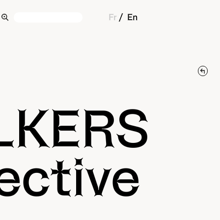
Fr
En
LKERS
ective