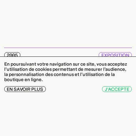
2005
EXPOSITION
09.09. — 30.10.05
En poursuivant votre navigation sur ce site, vous acceptez
l’utilisation de cookies permettant de mesurer l’audience,
GROUNDED
la personnalisation des contenus et l’utilisation de la
Vincent Lamouroux
boutique en ligne.
EN SAVOIR PLUS
J’ACCEPTE