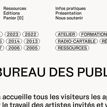
Ressources
Infos pratiques
Éditions
Présentation
Panier [0]
Nous soutenir
4
2023
2022
ATELIER
FORMATIO
5
2014
2013
RADIO-CARTABLE
RE
7
2006
2005
RESSOURCES
BUREAU DES PUB
accueille tous les visiteurs les 
e travail des artistes invités et 