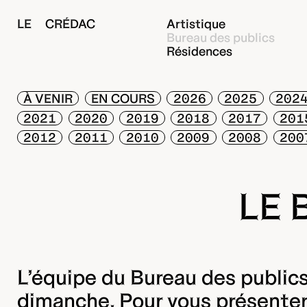
LE CRÉDAC
Artistique
Bureau des publics
Résidences
À VENIR
EN COURS
2026
2025
202
2021
2020
2019
2018
2017
201
2012
2011
2010
2009
2008
200
LE 
L’équipe du Bureau des publics 
dimanche. Pour vous présenter l