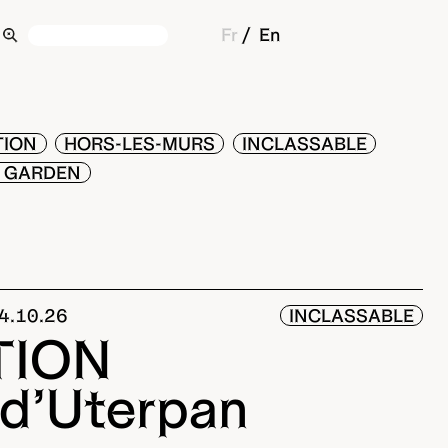
Fr
En
TION
HORS-LES-MURS
INCLASSABLE
L GARDEN
14.10.26
INCLASSABLE
TION
 d’Uterpan