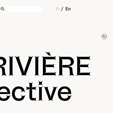
Fr
En
RIVIÈRE
ective