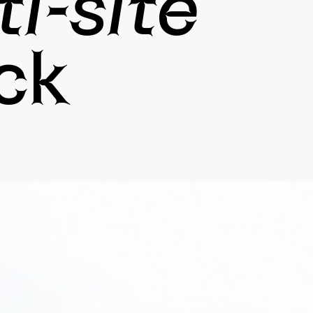
i-site
ck