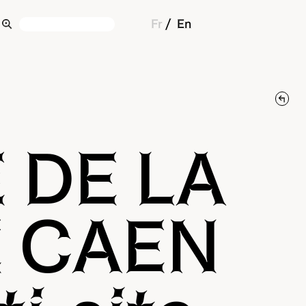
Fr
En
 DE LA
E CAEN