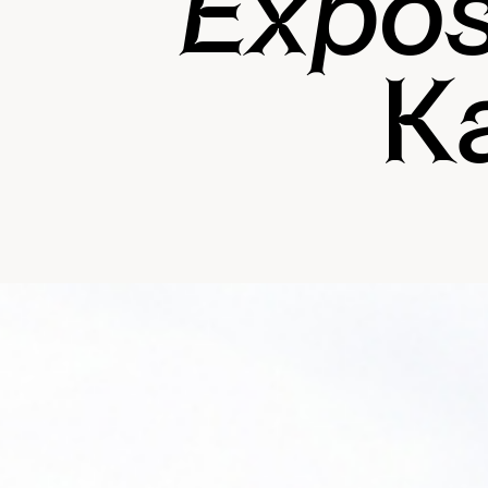
Expos
K