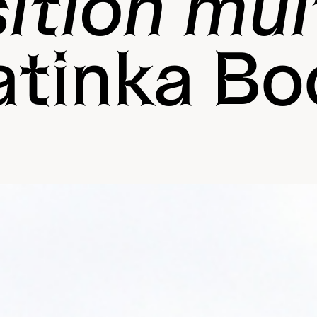
ition mult
atinka Bo