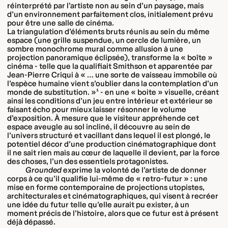
réinterprété par l’artiste non au sein d’un paysage, mais
d’un environnement parfaitement clos, initialement prévu
pour être une salle de cinéma.
La triangulation d’éléments bruts réunis au sein du même
espace (une grille suspendue, un cercle de lumière, un
sombre monochrome mural comme allusion à une
projection panoramique éclipsée), transforme la « boîte »
cinéma - telle que la qualifiait Smithson et apparentée par
Jean-Pierre Criqui à « … une sorte de vaisseau immobile où
l’espèce humaine vient s’oublier dans la contemplation d’un
monde de substitution. »
1
- en une « boite » visuelle, créant
ainsi les conditions d’un jeu entre intérieur et extérieur se
faisant écho pour mieux laisser résonner le volume
d’exposition. À mesure que le visiteur appréhende cet
espace aveugle au sol incliné, il découvre au sein de
l’univers structuré et vacillant dans lequel il est plongé, le
potentiel décor d’une production cinématographique dont
il ne sait rien mais au cœur de laquelle il devient, par la force
des choses, l’un des essentiels protagonistes.
Grounded
exprime la volonté de l’artiste de donner
corps à ce qu’il qualifie lui-même de « retro-futur » : une
mise en forme contemporaine de projections utopistes,
architecturales et cinématographiques, qui visent à recréer
une idée du futur telle qu’elle aurait pu exister, à un
moment précis de l’histoire, alors que ce futur est à présent
déjà dépassé.