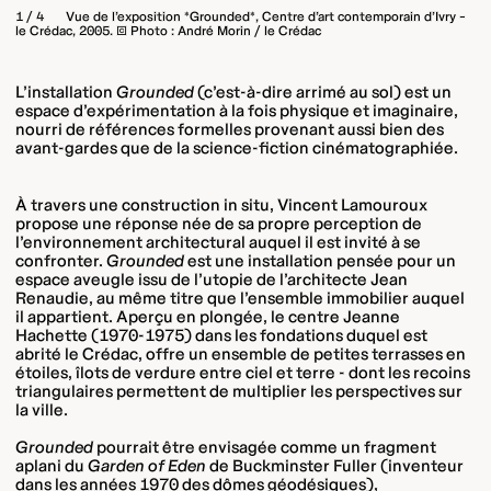
1 / 4
Vue de l’exposition *Grounded*, Centre d’art contemporain d’Ivry –
le Crédac, 2005. © Photo : André Morin / le Crédac
L’installation
Grounded
(c’est-à-dire arrimé au sol) est un
espace d’expérimentation à la fois physique et imaginaire,
nourri de références formelles provenant aussi bien des
avant-gardes que de la science-fiction cinématographiée.
À travers une construction in situ, Vincent Lamouroux
propose une réponse née de sa propre perception de
l’environnement architectural auquel il est invité à se
confronter.
Grounded
est une installation pensée pour un
espace aveugle issu de l’utopie de l’architecte Jean
Renaudie, au même titre que l’ensemble immobilier auquel
il appartient. Aperçu en plongée, le centre Jeanne
Hachette (1970-1975) dans les fondations duquel est
abrité le Crédac, offre un ensemble de petites terrasses en
étoiles, îlots de verdure entre ciel et terre - dont les recoins
triangulaires permettent de multiplier les perspectives sur
la ville.
Grounded
pourrait être envisagée comme un fragment
aplani du
Garden of Eden
de Buckminster Fuller (inventeur
dans les années 1970 des dômes géodésiques),