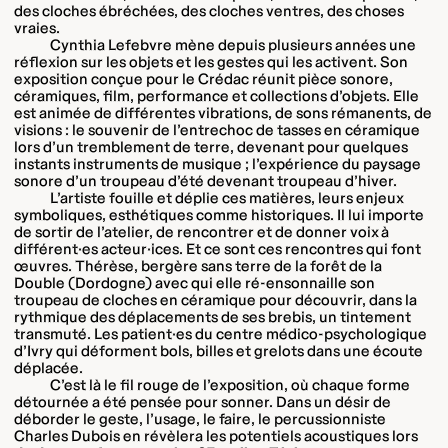
des cloches ébréchées, des cloches ventres, des choses
vraies.
Cynthia Lefebvre mène depuis plusieurs années une
réflexion sur les objets et les gestes qui les activent. Son
exposition conçue pour le Crédac réunit pièce sonore,
céramiques, film, performance et collections d’objets. Elle
est animée de différentes vibrations, de sons rémanents, de
visions : le souvenir de l’entrechoc de tasses en céramique
lors d’un tremblement de terre, devenant pour quelques
instants instruments de musique ; l’expérience du paysage
sonore d’un troupeau d’été devenant troupeau d’hiver.
L’artiste fouille et déplie ces matières, leurs enjeux
symboliques, esthétiques comme historiques. Il lui importe
de sortir de l’atelier, de rencontrer et de donner voix à
différent·es acteur·ices. Et ce sont ces rencontres qui font
œuvres. Thérèse, bergère sans terre de la forêt de la
Double (Dordogne) avec qui elle ré-ensonnaille son
troupeau de cloches en céramique pour découvrir, dans la
rythmique des déplacements de ses brebis, un tintement
transmuté. Les patient·es du centre médico-psychologique
d’Ivry qui déforment bols, billes et grelots dans une écoute
déplacée.
C’est là le fil rouge de l’exposition, où chaque forme
détournée a été pensée pour sonner. Dans un désir de
déborder le geste, l’usage, le faire, le percussionniste
Charles Dubois en révèlera les potentiels acoustiques lors