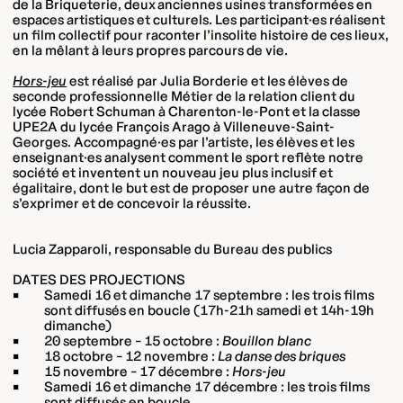
de la Briqueterie, deux anciennes usines transformées en
espaces artistiques et culturels. Les participant·es réalisent
un film collectif pour raconter l’insolite histoire de ces lieux,
en la mêlant à leurs propres parcours de vie.
Hors-jeu
est réalisé par Julia Borderie et les élèves de
seconde professionnelle Métier de la relation client du
lycée Robert Schuman à Charenton-le-Pont et la classe
UPE2A du lycée François Arago à Villeneuve-Saint-
Georges. Accompagné·es par l’artiste, les élèves et les
enseignant·es analysent comment le sport reflète notre
société et inventent un nouveau jeu plus inclusif et
égalitaire, dont le but est de proposer une autre façon de
s’exprimer et de concevoir la réussite.
Lucia Zapparoli, responsable du Bureau des publics
DATES DES PROJECTIONS
Samedi 16 et dimanche 17 septembre : les trois films
sont diffusés en boucle (17h-21h samedi et 14h-19h
dimanche)
20 septembre – 15 octobre :
Bouillon blanc
18 octobre – 12 novembre :
La danse des briques
15 novembre – 17 décembre :
Hors-jeu
Samedi 16 et dimanche 17 décembre : les trois films
sont diffusés en boucle