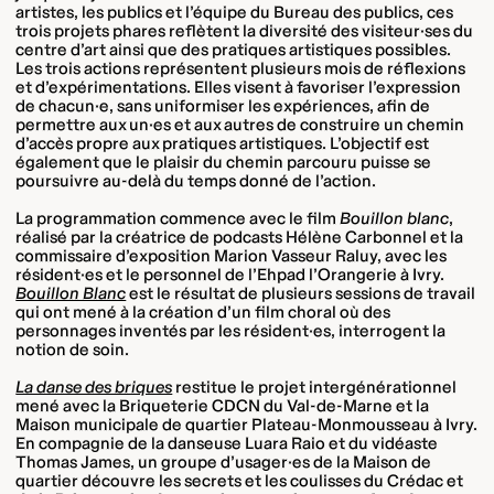
artistes, les publics et l’équipe du Bureau des publics, ces
trois projets phares reflètent la diversité des visiteur·ses du
centre d’art ainsi que des pratiques artistiques possibles.
Les trois actions représentent plusieurs mois de réflexions
et d’expérimentations. Elles visent à favoriser l’expression
de chacun·e, sans uniformiser les expériences, afin de
permettre aux un·es et aux autres de construire un chemin
d’accès propre aux pratiques artistiques. L’objectif est
également que le plaisir du chemin parcouru puisse se
poursuivre au-delà du temps donné de l’action.
La programmation commence avec le film
Bouillon blanc
,
réalisé par la créatrice de podcasts Hélène Carbonnel et la
commissaire d’exposition Marion Vasseur Raluy, avec les
résident·es et le personnel de l’Ehpad l’Orangerie à Ivry.
Bouillon Blanc
est le résultat de plusieurs sessions de travail
qui ont mené à la création d’un film choral où des
personnages inventés par les résident·es, interrogent la
notion de soin.
La danse des briques
restitue le projet intergénérationnel
mené avec la Briqueterie CDCN du Val-de-Marne et la
Maison municipale de quartier Plateau-Monmousseau à Ivry.
En compagnie de la danseuse Luara Raio et du vidéaste
Thomas James, un groupe d’usager·es de la Maison de
quartier découvre les secrets et les coulisses du Crédac et